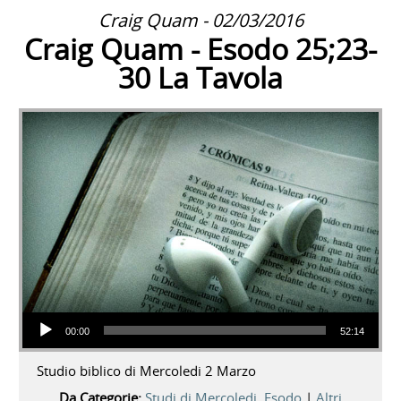
Craig Quam - 02/03/2016
Craig Quam - Esodo 25;23-
30 La Tavola
Audio Player
00:00
52:14
Studio biblico di Mercoledi 2 Marzo
Da Categorie:
Studi di Mercoledi
,
Esodo
|
Altri