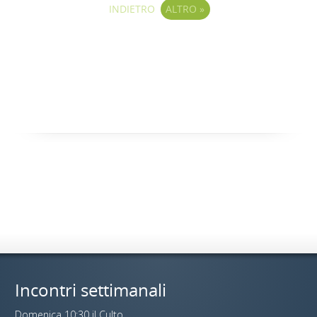
INDIETRO
ALTRO
»
Incontri settimanali
Domenica 10:30 il Culto