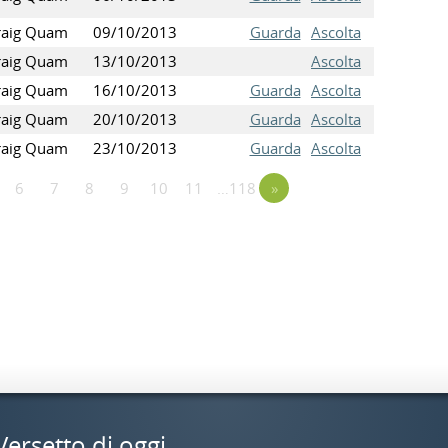
raig Quam
09/10/2013
Guarda
Ascolta
raig Quam
13/10/2013
Ascolta
raig Quam
16/10/2013
Guarda
Ascolta
raig Quam
20/10/2013
Guarda
Ascolta
raig Quam
23/10/2013
Guarda
Ascolta
6
7
8
9
10
11
…118
»
Versetto di oggi