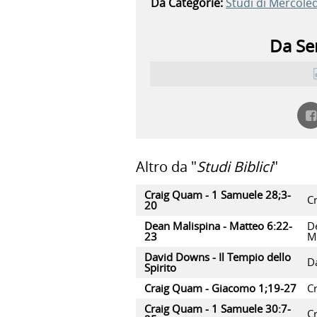
Da Categorie:
Studi di Mercoled
Da Ser
Altro da "
Studi Biblici
"
Craig Quam - 1 Samuele 28;3-
C
20
Dean Malispina - Matteo 6:22-
D
23
M
David Downs - Il Tempio dello
D
Spirito
Craig Quam - Giacomo 1;19-27
C
Craig Quam - 1 Samuele 30:7-
C