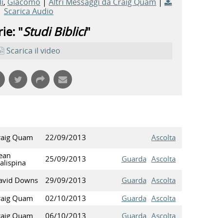
i
,
Giacomo
|
Altri Messaggi da Craig Quam
|
Scarica Audio
ie: "
Studi Biblici
"
Scarica il video
raig Quam
22/09/2013
Ascolta
ean
25/09/2013
Guarda
Ascolta
alispina
avid Downs
29/09/2013
Guarda
Ascolta
raig Quam
02/10/2013
Guarda
Ascolta
raig Quam
06/10/2013
Guarda
Ascolta