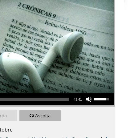
Usa i tasti freccia su/giù per aumentare o diminuire il volume.
43:41
rda
Ascolta
ttobre