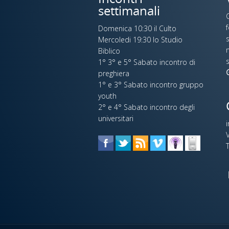
settimanali
C
Domenica 10:30 il Culto
s
Mercoledi 19:30 lo Studio
n
Biblico
s
1° 3° e 5° Sabato incontro di
G
preghiera
1° e 3° Sabato incontro gruppo
youth
2° e 4° Sabato incontro degli
universitari
V