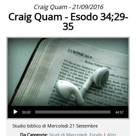
Craig Quam - 21/09/2016
Craig Quam - Esodo 34;29-
35
Audio Player
00:00
44:57
Studio biblico di Mercoledi 21 Settembre
Da Categorie:
Studi di Mercoledi
,
Esodo
|
Altri