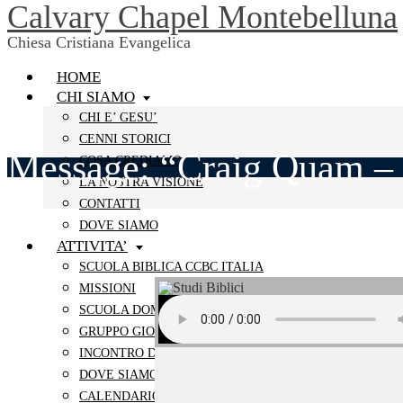
Calvary Chapel Montebelluna
Chiesa Cristiana Evangelica
HOME
CHI SIAMO
CHI E’ GESU’
CENNI STORICI
Message: “Craig Quam – 
COSA CREDIAMO
LA NOSTRA VISIONE
CONTATTI
DOVE SIAMO
ATTIVITA’
SCUOLA BIBLICA CCBC ITALIA
MISSIONI
SCUOLA DOMENICALE
GRUPPO GIOVANI
INCONTRO DELLE SORELLE
DOVE SIAMO
CALENDARIO