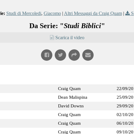
ie:
Studi di Mercoledi
,
Giacomo
|
Altri Messaggi da Craig Quam
|
S
Da Serie: "
Studi Biblici
"
Scarica il video
Craig Quam
22/09/20
Dean Malispina
25/09/20
David Downs
29/09/20
Craig Quam
02/10/20
Craig Quam
06/10/20
Craig Quam
09/10/20