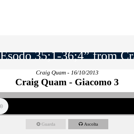
Esodo 35;1-36;4” from C
Craig Quam - 16/10/2013
Craig Quam - Giacomo 3
Guarda
Ascolta