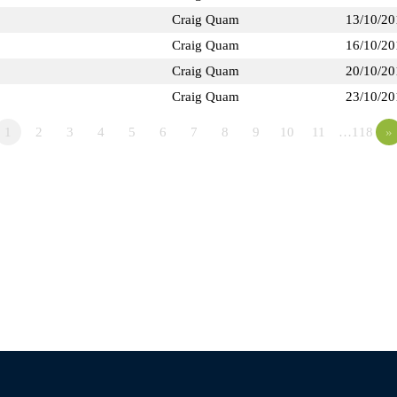
Craig Quam
13/10/20
Craig Quam
16/10/20
Craig Quam
20/10/20
Craig Quam
23/10/20
1
2
3
4
5
6
7
8
9
10
11
…118
»