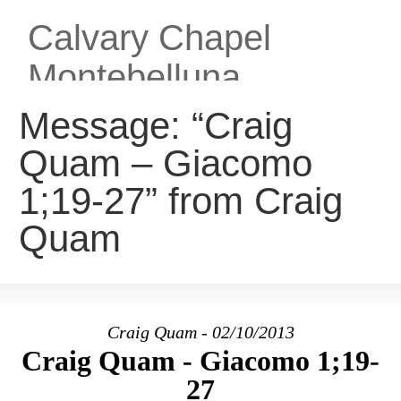
Calvary Chapel
Montebelluna
Chiesa Cristiana Evangelica
Message: “Craig
Quam – Giacomo
HOME
CHI SIAMO
ATTIVITA’
MEDIA
1;19-27” from Craig
COLLEGAMENTI
ENGLISH
Quam
Craig Quam - 02/10/2013
Craig Quam - Giacomo 1;19-
27