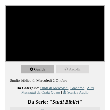
Guarda
Ascolta
Studio biblico di Mercoledi 2 Ottobre
Da Categorie:
Studi di Mercoledi
,
Giacomo
|
Altri
Messaggi da Craig Quam
|
Scarica Audio
Da Serie: "
Studi Biblici
"