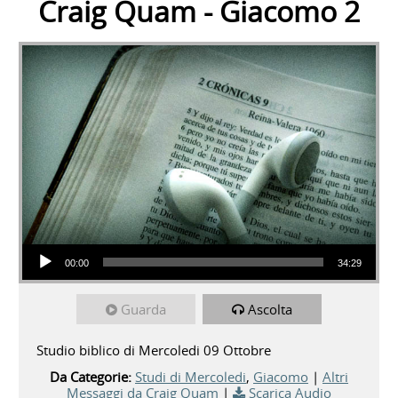
Craig Quam - Giacomo 2
Audio Player
00:00
34:29
Guarda
Ascolta
Studio biblico di Mercoledi 09 Ottobre
Da Categorie:
Studi di Mercoledi
,
Giacomo
|
Altri
Messaggi da Craig Quam
|
Scarica Audio