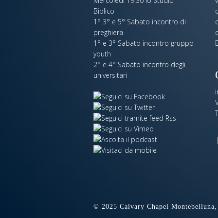
Mercoledi 19:30 lo Studio
Biblico
o
1° 3° e 5° Sabato incontro di
c
preghiera
c
1° e 3° Sabato incontro gruppo
E
youth
2° e 4° Sabato incontro degli
universitari
V
© 2025 Calvary Chapel Montebelluna, 