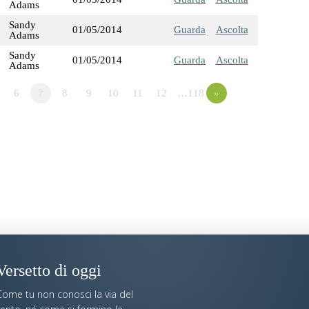
Adams
Sandy
01/05/2014
Guarda
Ascolta
Adams
Sandy
01/05/2014
Guarda
Ascolta
Adams
6
7
8
9
10
11
12
…118
»
Versetto di oggi
Come tu non conosci la via del