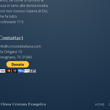
vento, né come si formino le
ssa in seno alla donna incinta,
osì non conosci l’opera di Dio,
he fa tutto.
cclesiaste 11:5
Contattaci
info@ccmontebelluna.com
ia Ortigara 10
Trevignano, TV 31040
Chiesa Cristiana Evangelica
HOME