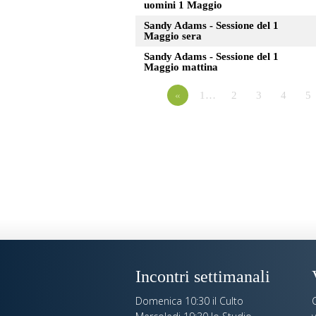
uomini 1 Maggio
Sandy Adams - Sessione del 1
Maggio sera
Sandy Adams - Sessione del 1
Maggio mattina
«
1…
2
3
4
5
Incontri settimanali
Domenica 10:30 il Culto