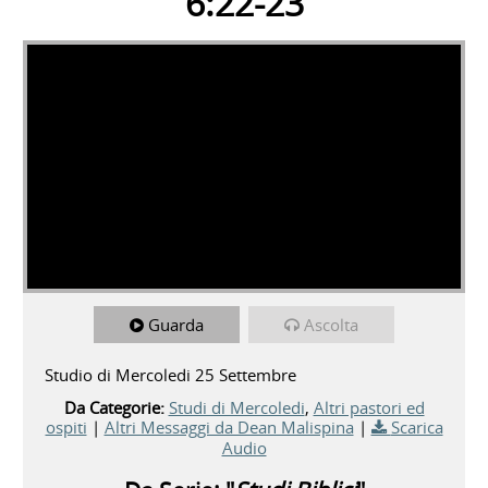
6:22-23
Guarda
Ascolta
Studio di Mercoledi 25 Settembre
Da Categorie:
Studi di Mercoledi
,
Altri pastori ed
ospiti
|
Altri Messaggi da Dean Malispina
|
Scarica
Audio