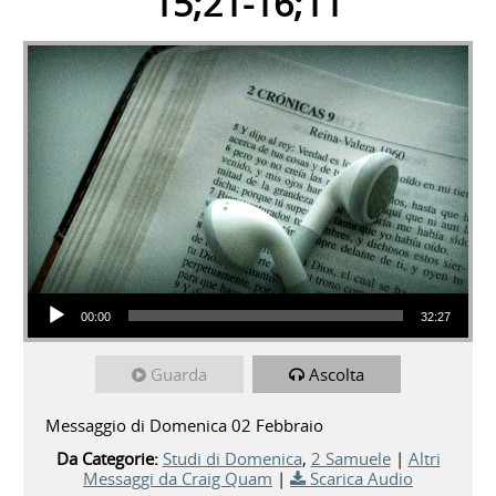
15;21-16;11
Audio Player
00:00
32:27
Guarda
Ascolta
Messaggio di Domenica 02 Febbraio
Da Categorie:
Studi di Domenica
,
2 Samuele
|
Altri
Messaggi da Craig Quam
|
Scarica Audio