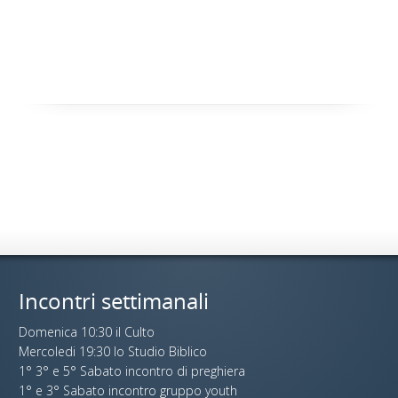
Incontri settimanali
Domenica 10:30 il Culto
Mercoledi 19:30 lo Studio Biblico
1° 3° e 5° Sabato incontro di preghiera
1° e 3° Sabato incontro gruppo youth