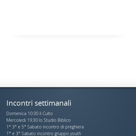
Incontri settimanali
Domenica 10:30 il Culto
Mercoledi 19:30 lo Studio Biblico
1° 3° e 5° Sabato incontro di preghiera
1° e 3° Sabato incontro gruppo youth