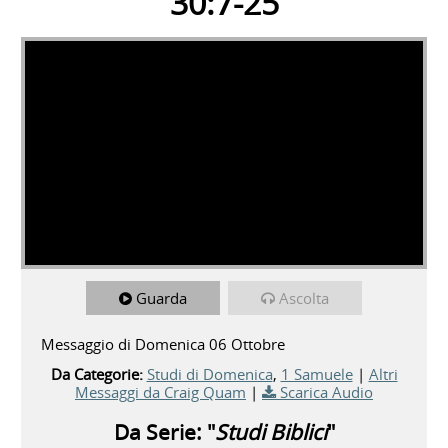
30:7-25
Guarda
Ascolta
Messaggio di Domenica 06 Ottobre
Da Categorie:
Studi di Domenica
,
1 Samuele
|
Altri
Messaggi da Craig Quam
|
Scarica Audio
Da Serie: "
Studi Biblici
"