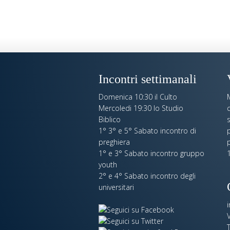
Incontri settimanali
Domenica 10:30 il Culto
Mercoledi 19:30 lo Studio
c
Biblico
s
1° 3° e 5° Sabato incontro di
p
preghiera
1° e 3° Sabato incontro gruppo
1
youth
2° e 4° Sabato incontro degli
universitari
V