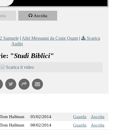
rda
Ascolta
2 Samuele
|
Altri Messaggi da Craig Quam
|
Scarica
Audio
ie: "
Studi Biblici
"
Scarica il video
Tom Hallman
05/02/2014
Guarda
Ascolta
Tom Hallman
08/02/2014
Guarda
Ascolta