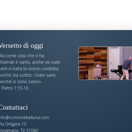
Versetto di oggi
Ma come colui che vi ha
hiamati è santo, anche voi siate
anti in tutta la vostra condotta,
oiché sta scritto: «Siate santi,
perché io sono santo».
 Pietro 1:15-16
Contattaci
info@ccmontebelluna.com
ia Ortigara 10
Trevignano, TV 31040