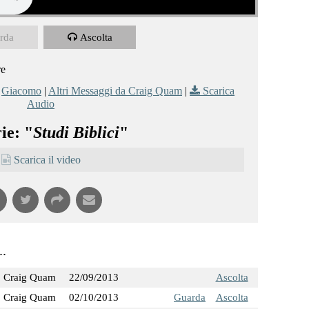
rda
Ascolta
re
,
Giacomo
|
Altri Messaggi da Craig Quam
|
Scarica
Audio
ie: "
Studi Biblici
"
Scarica il video
..
Craig Quam
22/09/2013
Ascolta
Craig Quam
02/10/2013
Guarda
Ascolta