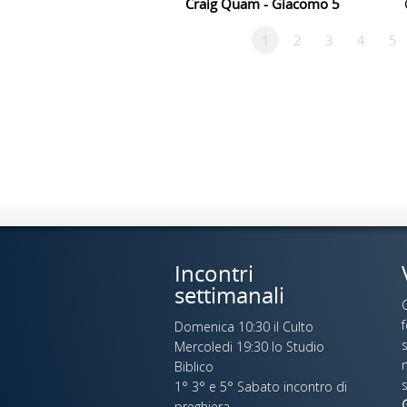
Craig Quam - Giacomo 5
1
2
3
4
5
Incontri
settimanali
C
Domenica 10:30 il Culto
s
Mercoledi 19:30 lo Studio
n
Biblico
s
1° 3° e 5° Sabato incontro di
G
preghiera