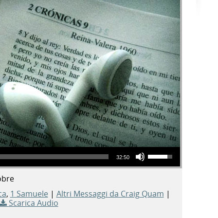
Usa i tasti freccia su/giù per aumentare o diminuire il volume.
32:50
obre
ca
,
1 Samuele
|
Altri Messaggi da Craig Quam
|
Scarica Audio