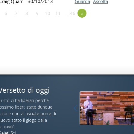
Craig Quam
30/10/2013
Guarda
Ascolta
6
7
8
9
10
11
…46
»
Versetto di oggi
risto ci ha liberati perché
fossimo liberi; state dunque
aldi e non vi lasciate porre di
uovo sotto il giogo della
chiavitù.
alati 5:1