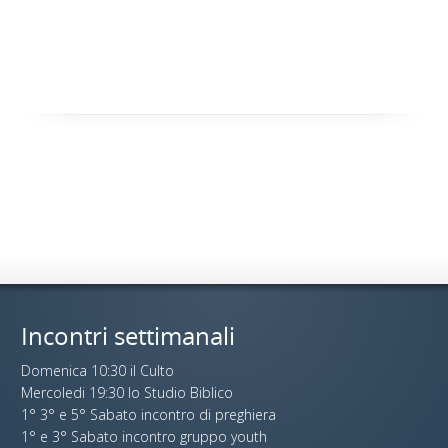
Incontri settimanali
Domenica 10:30 il Culto
Mercoledi 19:30 lo Studio Biblico
1° 3° e 5° Sabato incontro di preghiera
1° e 3° Sabato incontro gruppo youth