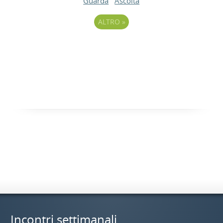
Guarda
Ascolta
ALTRO
»
Incontri settimanali