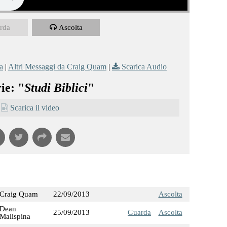
rda
Ascolta
a
|
Altri Messaggi da Craig Quam
|
Scarica Audio
ie: "
Studi Biblici
"
Scarica il video
Craig Quam
22/09/2013
Ascolta
Dean
25/09/2013
Guarda
Ascolta
Malispina