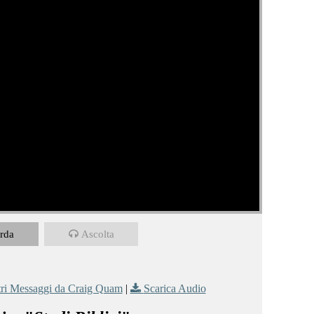
rda
Ascolta
tri Messaggi da Craig Quam
|
Scarica Audio