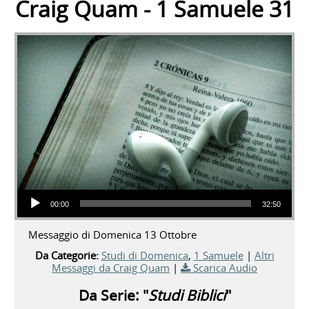
Craig Quam - 1 Samuele 31
Audio Player
00:00
32:50
Messaggio di Domenica 13 Ottobre
Da Categorie:
Studi di Domenica
,
1 Samuele
|
Altri
Messaggi da Craig Quam
|
Scarica Audio
Da Serie: "
Studi Biblici
"