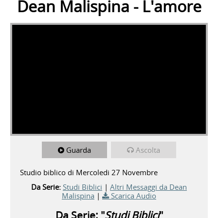
Dean Malispina - L'amore
Guarda
Ascolta
Studio biblico di Mercoledi 27 Novembre
Da Serie:
Studi Biblici
|
Altri Messaggi da Dean
Malispina
|
Scarica Audio
Da Serie: "
Studi Biblici
"