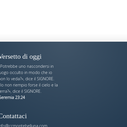
Versetto di oggi
«Potrebbe uno nascondersi in
luogo occulto in modo che io
on lo veda?», dice il SIGNORE.
Io non riempio forse il cielo e la
erra?», dice il SIGNORE.
Geremia 23:24
Contattaci
info@ccmontebelluna.com