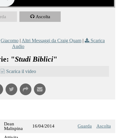
rda
Ascolta
,
Giacomo
|
Altri Messaggi da Craig Quam
|
Scarica
Audio
ie: "
Studi Biblici
"
Scarica il video
Dean
16/04/2014
Guarda
Ascolta
Malispina
Attivita