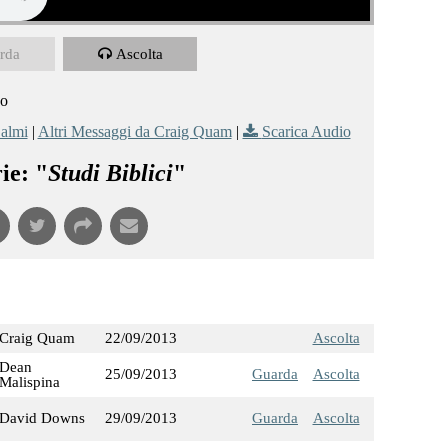
rda
Ascolta
no
almi
|
Altri Messaggi da Craig Quam
|
Scarica Audio
ie: "
Studi Biblici
"
Craig Quam
22/09/2013
Ascolta
Dean
25/09/2013
Guarda
Ascolta
Malispina
David Downs
29/09/2013
Guarda
Ascolta