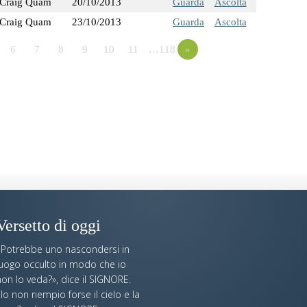
Craig Quam
20/10/2013
Guarda
Ascolta
Craig Quam
23/10/2013
Guarda
Ascolta
6
7
8
9
10
11
…118
»
Versetto di oggi
«Potrebbe uno nascondersi in
luogo occulto in modo che io
on lo veda?», dice il SIGNORE.
Io non riempio forse il cielo e la