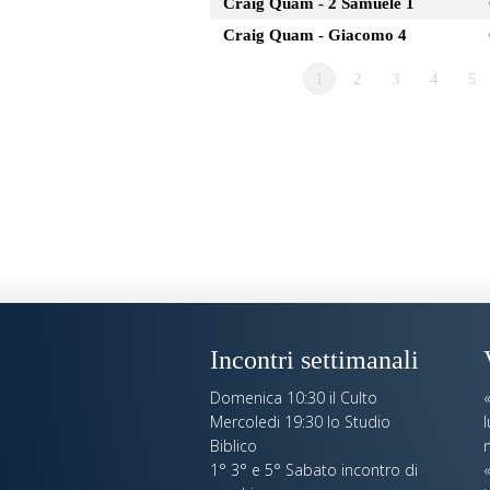
Craig Quam - 2 Samuele 1
Craig Quam - Giacomo 4
1
2
3
4
5
Incontri settimanali
Domenica 10:30 il Culto
Mercoledi 19:30 lo Studio
Biblico
n
1° 3° e 5° Sabato incontro di
«