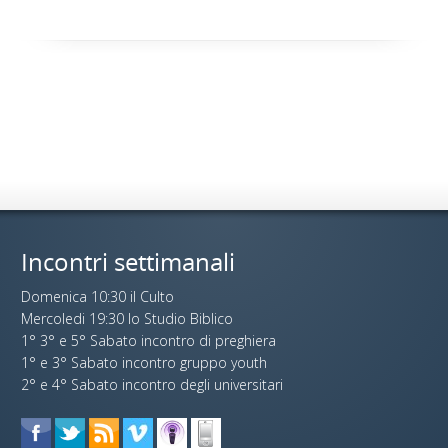
Incontri settimanali
Domenica 10:30 il Culto
Mercoledi 19:30 lo Studio Biblico
1° 3° e 5° Sabato incontro di preghiera
1° e 3° Sabato incontro gruppo youth
2° e 4° Sabato incontro degli universitari