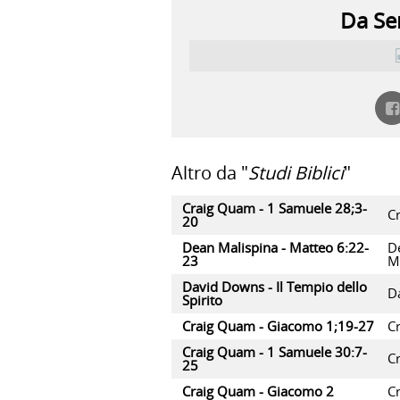
Da Ser
Altro da "
Studi Biblici
"
Craig Quam - 1 Samuele 28;3-
C
20
Dean Malispina - Matteo 6:22-
D
23
M
David Downs - Il Tempio dello
D
Spirito
Craig Quam - Giacomo 1;19-27
C
Craig Quam - 1 Samuele 30:7-
C
25
Craig Quam - Giacomo 2
C