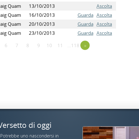
raig Quam
13/10/2013
Ascolta
raig Quam
16/10/2013
Guarda
Ascolta
raig Quam
20/10/2013
Guarda
Ascolta
raig Quam
23/10/2013
Guarda
Ascolta
6
7
8
9
10
11
…118
»
Versetto di oggi
«Potrebbe uno nascondersi in