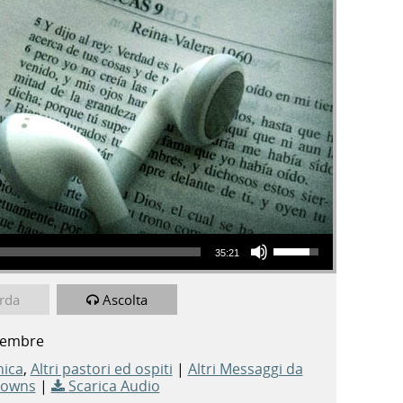
Usa i tasti freccia su/giù per aumentare o diminuire il volume.
35:21
rda
Ascolta
tembre
nica
,
Altri pastori ed ospiti
|
Altri Messaggi da
Downs
|
Scarica Audio