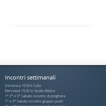
Incontri settimanali
Domenica 10:30 il Culto
Mercoledi 19:30 lo Studio Biblico
1° 3° e 5° Sabato incontro di preghiera
1° e 3° Sabato incontro gruppo youth