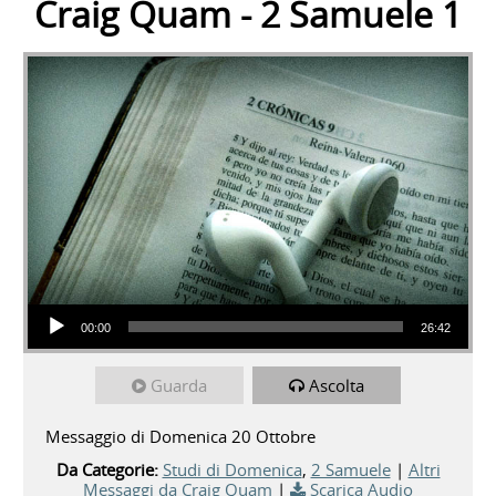
Craig Quam - 2 Samuele 1
Audio Player
00:00
26:42
Guarda
Ascolta
Messaggio di Domenica 20 Ottobre
Da Categorie:
Studi di Domenica
,
2 Samuele
|
Altri
Messaggi da Craig Quam
|
Scarica Audio