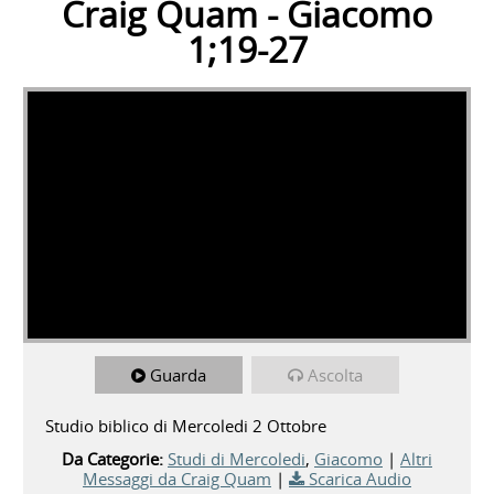
Craig Quam - Giacomo
1;19-27
Guarda
Ascolta
Studio biblico di Mercoledi 2 Ottobre
Da Categorie:
Studi di Mercoledi
,
Giacomo
|
Altri
Messaggi da Craig Quam
|
Scarica Audio