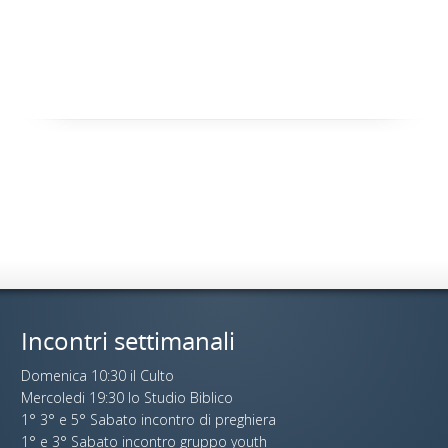
Incontri settimanali
Domenica 10:30 il Culto
Mercoledi 19:30 lo Studio Biblico
1° 3° e 5° Sabato incontro di preghiera
1° e 3° Sabato incontro gruppo youth