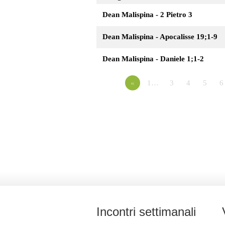
Dean Malispina - 2 Pietro 3
Dean Malispina - Apocalisse 19;1-9
Dean Malispina - Daniele 1;1-2
«
1…
3
4
5
6
Incontri settimanali