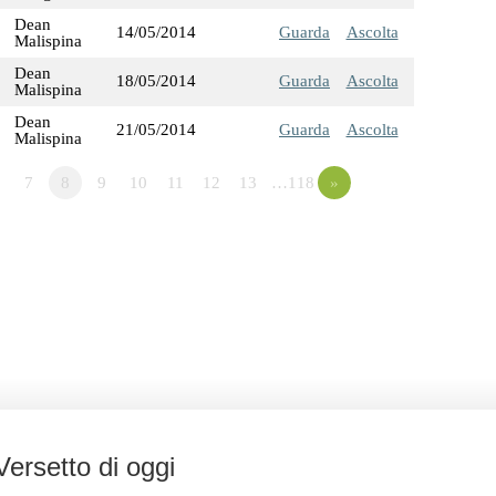
Dean
14/05/2014
Guarda
Ascolta
Malispina
Dean
18/05/2014
Guarda
Ascolta
Malispina
Dean
21/05/2014
Guarda
Ascolta
Malispina
7
8
9
10
11
12
13
…118
»
Versetto di oggi