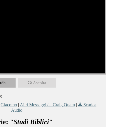
rda
Ascolta
re
,
Giacomo
|
Altri Messaggi da Craig Quam
|
Scarica
Audio
ie: "
Studi Biblici
"