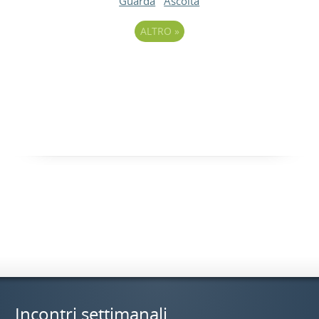
Guarda
Ascolta
ALTRO
»
Incontri settimanali