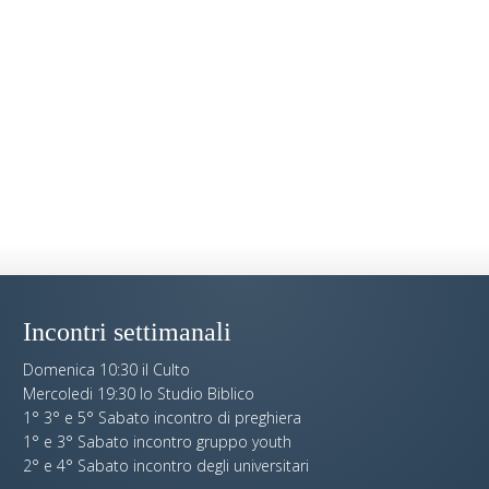
Incontri settimanali
Domenica 10:30 il Culto
Mercoledi 19:30 lo Studio Biblico
1° 3° e 5° Sabato incontro di preghiera
1° e 3° Sabato incontro gruppo youth
2° e 4° Sabato incontro degli universitari