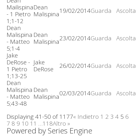
Dean
Mailispina
Dean
19/02/2014
Guarda
Ascolta
- 1 Pietro
Malispina
1;1-12
Dean
Malispina
Dean
23/02/2014
Guarda
Ascolta
- Matteo
Malispina
5;1-4
Jake
DeRose -
Jake
26/02/2014
Guarda
Ascolta
1 Pietro
DeRose
1;13-25
Dean
Malispina
Dean
02/03/2014
Guarda
Ascolta
- Matteo
Malispina
5;43-48
Displaying 41-50 of 1177
«
Indietro
1
2
3
4
5
6
7
8
9
10
11
…118
Altro
»
Powered by Series Engine