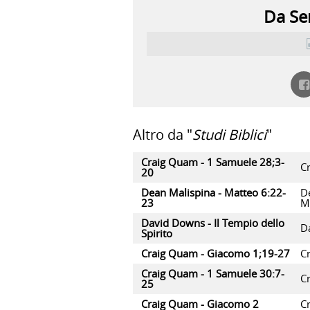
Da Ser
Altro da "
Studi Biblici
"
Craig Quam - 1 Samuele 28;3-
C
20
Dean Malispina - Matteo 6:22-
D
23
M
David Downs - Il Tempio dello
D
Spirito
Craig Quam - Giacomo 1;19-27
C
Craig Quam - 1 Samuele 30:7-
C
25
Craig Quam - Giacomo 2
C