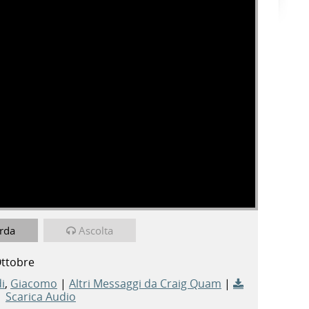
rda
Ascolta
Ottobre
i
,
Giacomo
|
Altri Messaggi da Craig Quam
|
Scarica Audio