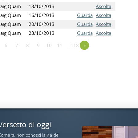
raig Quam
13/10/2013
Ascolta
raig Quam
16/10/2013
Guarda
Ascolta
raig Quam
20/10/2013
Guarda
Ascolta
raig Quam
23/10/2013
Guarda
Ascolta
6
7
8
9
10
11
…118
»
Versetto di oggi
Come tu non conosci la via del