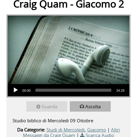
Craig Quam - Giacomo 2
Audio Player
00:00
34:29
Guarda
Ascolta
Studio biblico di Mercoledi 09 Ottobre
Da Categorie:
Studi di Mercoledi
,
Giacomo
|
Altri
Messaggi da Craig Quam
|
Scarica Audio