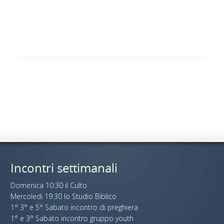
Incontri settimanali
Domenica 10:30 il Culto
Mercoledi 19:30 lo Studio Biblico
1° 3° e 5° Sabato incontro di preghiera
1° e 3° Sabato incontro gruppo youth