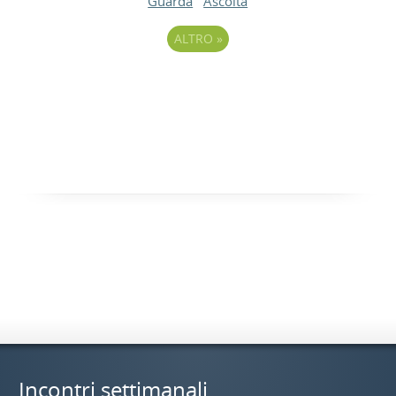
Guarda
Ascolta
ALTRO
»
Incontri settimanali