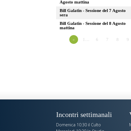
Agosto mattina
Bill Galatin - Sessione del 7 Agosto
sera
Bill Galatin - Sessione del 8 Agosto
mattina
«
1…
6
7
8
9
Incontri settimanali
Domenica 10:30 il Culto