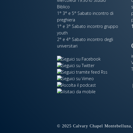
Mercoledi 19:30 lo Studio
c
Biblico
s
1° 3° e 5° Sabato incontro di
p
preghiera
1° e 3° Sabato incontro gruppo
1
youth
2° e 4° Sabato incontro degli
universitari
V
© 2025 Calvary Chapel Montebelluna, 