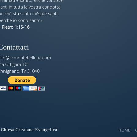
hiamati è santo, anche voi siate
anti in tutta la vostra condotta,
oiché sta scritto: «Siate santi,
perché io sono santo».
 Pietro 1:15-16
Contattaci
info@ccmontebelluna.com
ia Ortigara 10
Trevignano, TV 31040
Chiesa Cristiana Evangelica
HOME