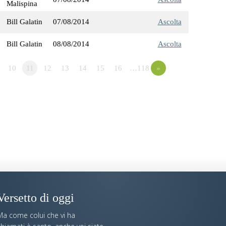
Malispina
Bill Galatin
07/08/2014
Ascolta
Bill Galatin
08/08/2014
Ascolta
10
11
12
13
14
15
16
…118
»
Versetto di oggi
Ma come colui che vi ha