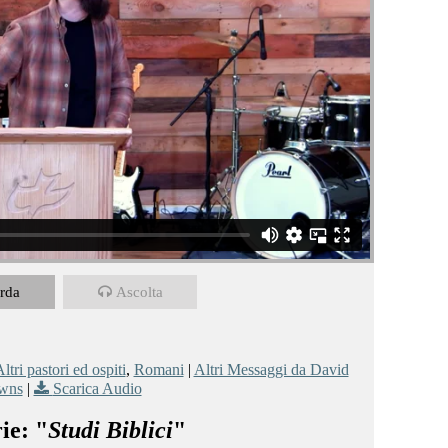
rda
Ascolta
ltri pastori ed ospiti
,
Romani
|
Altri Messaggi da David
wns
|
Scarica Audio
ie: "
Studi Biblici
"