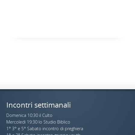
Incontri settimanali
Domenica 10:30 il Culto
Mercoledi 19:30 lo Studio Biblico
1° 3° e 5° Sabato incontro di preghiera