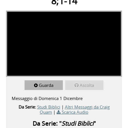
8;1-14
Guarda
Ascolta
Messaggio di Domenica 1 Dicembre
Da Serie:
Studi Biblici
|
Altri Messaggi da Craig
Quam
|
Scarica Audio
Da Serie: "
Studi Biblici
"