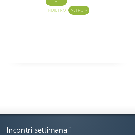
«
INDIETRO
ALTRO
»
Incontri settimanali