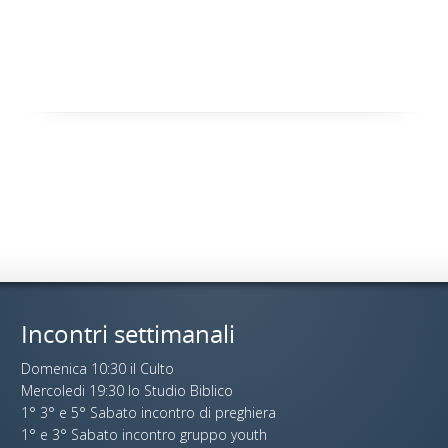
Incontri settimanali
Domenica 10:30 il Culto
Mercoledi 19:30 lo Studio Biblico
1° 3° e 5° Sabato incontro di preghiera
1° e 3° Sabato incontro gruppo youth