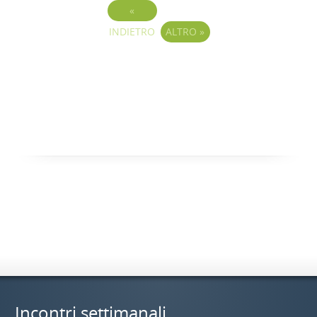
«
INDIETRO
ALTRO
»
Incontri settimanali