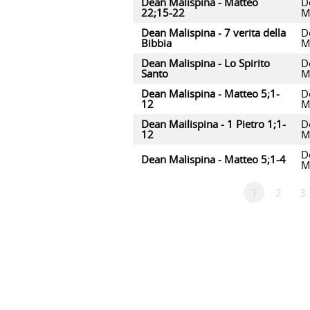
Dean Malispina - Matteo
D
22;15-22
M
Dean Malispina - 7 verita della
D
Bibbia
M
Dean Malispina - Lo Spirito
D
Santo
M
Dean Malispina - Matteo 5;1-
D
12
M
Dean Mailispina - 1 Pietro 1;1-
D
12
M
D
Dean Malispina - Matteo 5;1-4
M
1
2
3