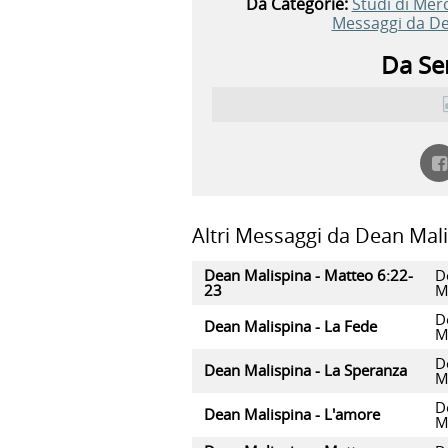
Da Categorie:
Studi di Mer
Messaggi da De
Da Ser
Altri Messaggi da Dean Mali
Dean Malispina - Matteo 6:22-
D
23
M
D
Dean Malispina - La Fede
M
D
Dean Malispina - La Speranza
M
D
Dean Malispina - L'amore
M