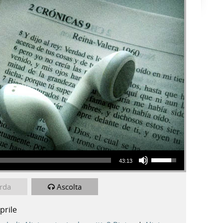
Usa i tasti freccia su/giù per aumentare o diminuire il volume.
43:13
rda
Ascolta
prile