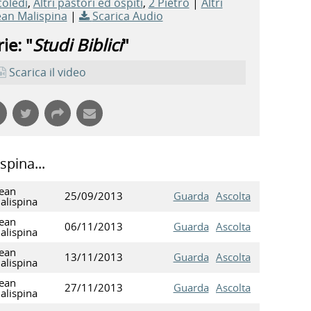
coledi
,
Altri pastori ed ospiti
,
2 Pietro
|
Altri
an Malispina
|
Scarica Audio
ie: "
Studi Biblici
"
Scarica il video
spina...
ean
25/09/2013
Guarda
Ascolta
alispina
ean
06/11/2013
Guarda
Ascolta
alispina
ean
13/11/2013
Guarda
Ascolta
alispina
ean
27/11/2013
Guarda
Ascolta
alispina