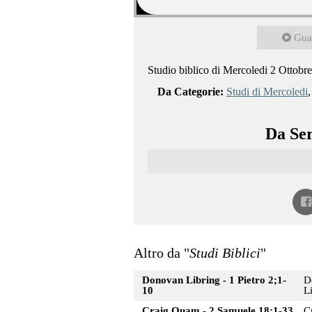
Gua
Studio biblico di Mercoledi 2 Ottobre
Da Categorie:
Studi di Mercoledi
Da Ser
Altro da "
Studi Biblici
"
Donovan Libring - 1 Pietro 2;1-
D
10
L
Craig Quam - 2 Samuele 18;1-33
C