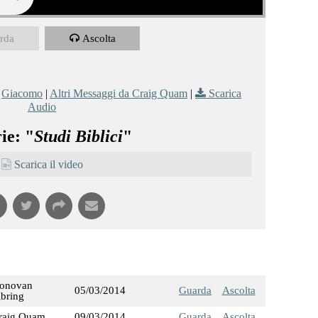
rda
Ascolta
,
Giacomo
|
Altri Messaggi da Craig Quam
|
Scarica
Audio
ie: "
Studi Biblici
"
Scarica il video
onovan
05/03/2014
Guarda
Ascolta
ibring
raig Quam
09/03/2014
Guarda
Ascolta