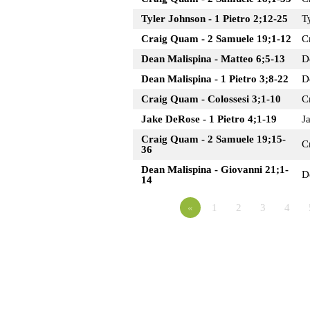
Tyler Johnson - 1 Pietro 2;12-25
T
Craig Quam - 2 Samuele 19;1-12
C
Dean Malispina - Matteo 6;5-13
D
Dean Malispina - 1 Pietro 3;8-22
D
Craig Quam - Colossesi 3;1-10
C
Jake DeRose - 1 Pietro 4;1-19
J
Craig Quam - 2 Samuele 19;15-
C
36
Dean Malispina - Giovanni 21;1-
D
14
«
1
2
3
4