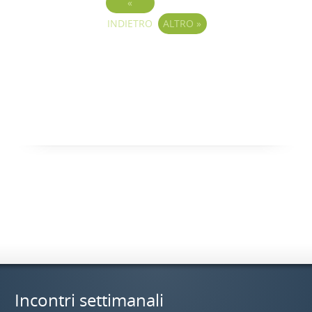
«
INDIETRO
ALTRO
»
Incontri settimanali