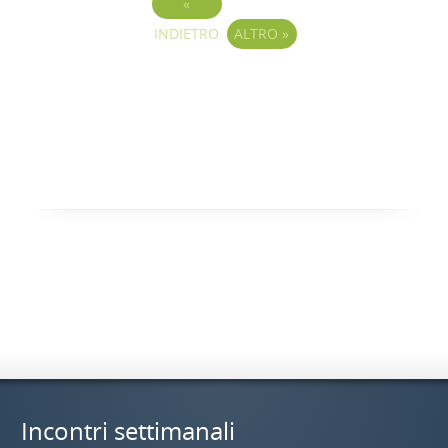
«
INDIETRO
ALTRO
»
Incontri settimanali