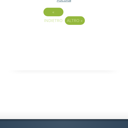
«
INDIETRO
ALTRO
»