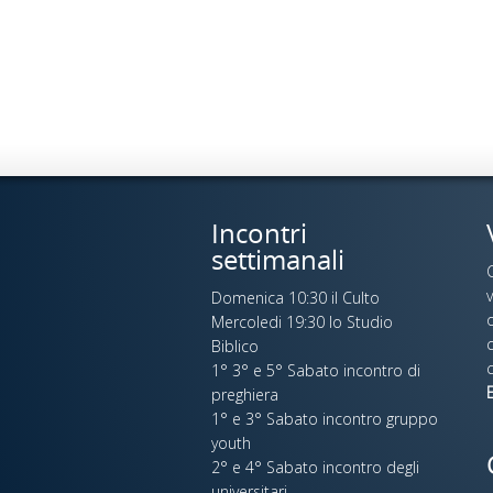
Incontri
settimanali
Domenica 10:30 il Culto
o
Mercoledi 19:30 lo Studio
c
Biblico
c
1° 3° e 5° Sabato incontro di
E
preghiera
1° e 3° Sabato incontro gruppo
youth
2° e 4° Sabato incontro degli
universitari