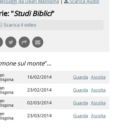
Messaggi da Dean Malispina
|
Scarica Audio
ie: "
Studi Biblici
"
Scarica il video
rmone sul monte
"...
an
16/02/2014
Guarda
Ascolta
lispina
an
23/02/2014
Guarda
Ascolta
lispina
an
02/03/2014
Guarda
Ascolta
lispina
an
23/03/2014
Guarda
Ascolta
lispina