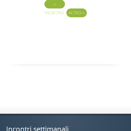
«
INDIETRO
ALTRO
»
Incontri settimanali