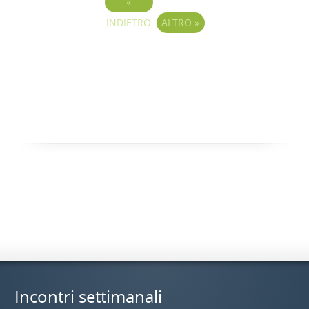
«
INDIETRO
ALTRO
»
Incontri settimanali