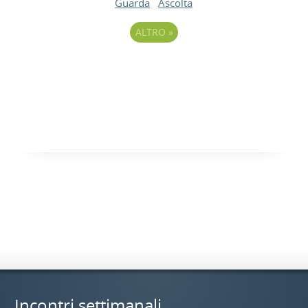
Guarda
Ascolta
ALTRO
»
Incontri settimanali